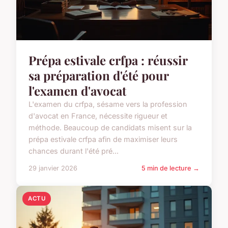
Prépa estivale crfpa : réussir
sa préparation d'été pour
l'examen d'avocat
L'examen du crfpa, sésame vers la profession
d'avocat en France, nécessite rigueur et
méthode. Beaucoup de candidats misent sur la
prépa estivale crfpa afin de maximiser leurs
chances durant l'été pré...
29 janvier 2026
5 min de lecture →
ACTU