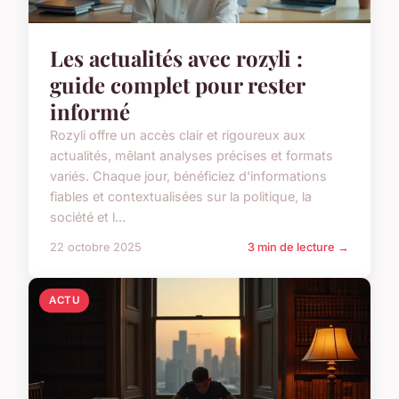
Les actualités avec rozyli :
guide complet pour rester
informé
Rozyli offre un accès clair et rigoureux aux
actualités, mêlant analyses précises et formats
variés. Chaque jour, bénéficiez d'informations
fiables et contextualisées sur la politique, la
société et l...
22 octobre 2025
3 min de lecture →
ACTU