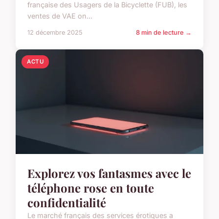
française des Usagers de la Bicyclette (FUB), les
ventes de VAE on...
12 décembre 2025
8 min de lecture →
ACTU
Explorez vos fantasmes avec le
téléphone rose en toute
confidentialité
Le marché français des services érotiques a