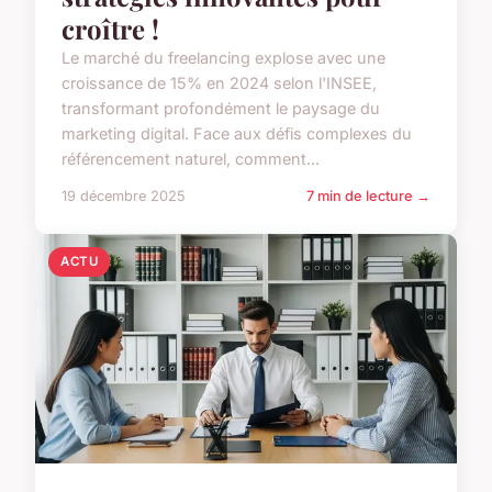
croître !
Le marché du freelancing explose avec une
croissance de 15% en 2024 selon l'INSEE,
transformant profondément le paysage du
marketing digital. Face aux défis complexes du
référencement naturel, comment...
19 décembre 2025
7 min de lecture →
ACTU