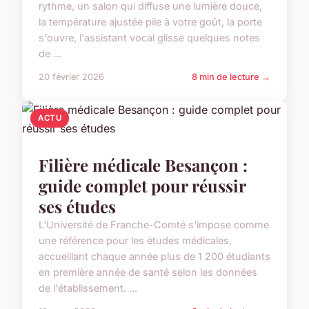
rythme, un salon qui diffuse une lumière douce,
la température ajustée pile à votre goût, la porte
s'ouvre, l'assistant vocal glisse quelques notes
de ...
20 février 2026
8 min de lecture →
ACTU
Filière médicale Besançon :
guide complet pour réussir
ses études
L'Université de Franche-Comté s'impose comme
une référence pour les études médicales,
accueillant chaque année plus de 1 200 étudiants
en première année de santé selon les données
de l'établissement. ...