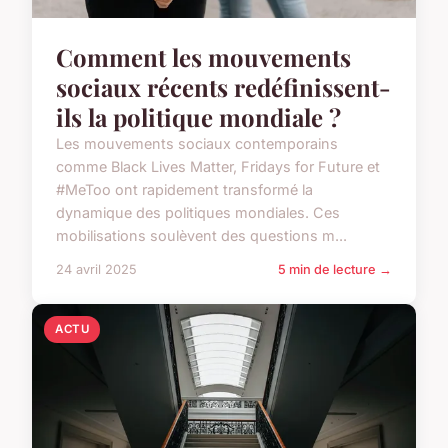
Comment les mouvements
sociaux récents redéfinissent-
ils la politique mondiale ?
Les mouvements sociaux contemporains
comme Black Lives Matter, Fridays for Future et
#MeToo ont rapidement transformé la
dynamique des politiques mondiales. Ces
mobilisations soulèvent des questions m...
24 avril 2025
5 min de lecture →
ACTU