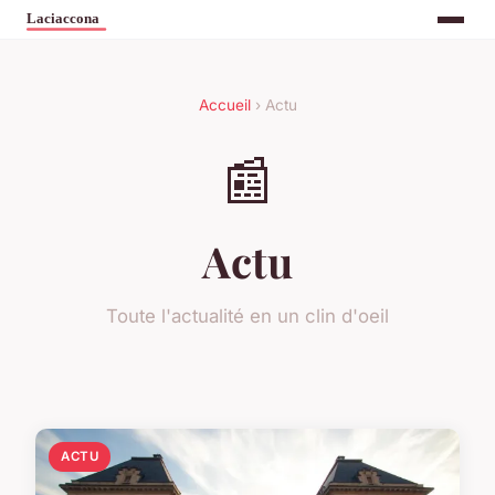
Accueil
› Actu
📰
Actu
Toute l'actualité en un clin d'oeil
ACTU