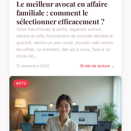
Le meilleur avocat en affaire
familiale : comment le
sélectionner efficacement ?
Vous franchissez la porte, regardez autour,
sentez le café, froncement de sourcils derrière le
guichet, ventre un peu noué, dossier calé contre
les côtes, ce moment, rien qu'à vous, face à ce
choix dé...
12 décembre 2025
10 min de lecture →
ACTU