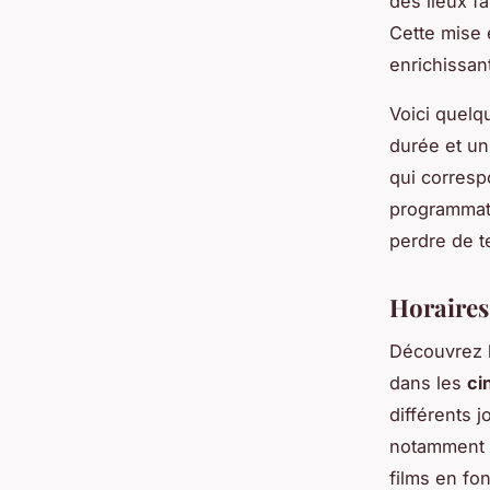
des lieux fa
Cette mise e
enrichissan
Voici quelqu
durée et un
qui corresp
programmati
perdre de 
Horaires 
Découvrez 
dans les
ci
différents 
notamment e
films en fon