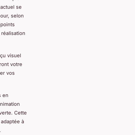
 actuel se
our, selon
 points
 réalisation
çu visuel
dront votre
ner vos
s en
animation
verte. Cette
 adaptée à
.