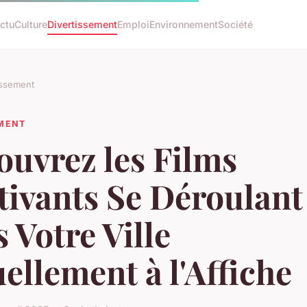
ctu
Culture
Divertissement
Emploi
Environnement
Société
issement
EMENT
ouvrez les Films
tivants Se Déroulant
 Votre Ville
ellement à l'Affiche