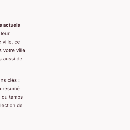
s actuels
 leur
ville, ce
 votre ville
s aussi de
ns clés :
un résumé
oi du temps
élection de