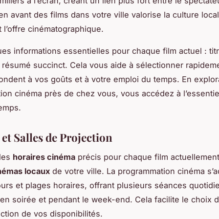
miliers à l’écran, créant un lien plus fort entre le spectateu
n avant des films dans votre ville valorise la culture loca
t l’offre cinématographique.
es informations essentielles pour chaque film actuel : tit
 résumé succinct. Cela vous aide à sélectionner rapideme
ondent à vos goûts et à votre emploi du temps. En explor
on cinéma près de chez vous, vous accédez à l’essentie
temps.
et Salles de Projection
les
horaires cinéma
précis pour chaque film actuellement 
némas locaux
de votre ville. La programmation cinéma s’
jours et plages horaires, offrant plusieurs séances quotidi
n soirée et pendant le week-end. Cela facilite le choix
ction de vos disponibilités.