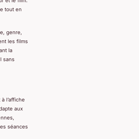
r et le film.
le tout en
re, genre,
nt les films
ant la
l sans
à l’affiche
adapte aux
ennes,
 des séances