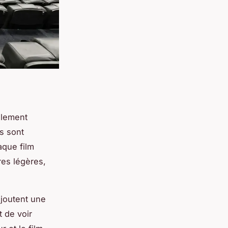
llement
es sont
aque film
res légères,
ajoutent une
t de voir