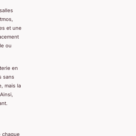
salles
Atmos,
es et une
lacement
le ou
terie en
ls sans
, mais la
Ainsi,
ant.
e chaque