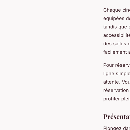
Chaque ciné
équipées d
tandis que 
accessibili
des salles 
facilement 
Pour réserv
ligne simple
attente. Vo
réservation
profiter pl
Présenta
Plongez da