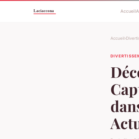
Accueil
A
Accueil
›
Divert
DIVERTISS
Déc
Cap
dans
Actu