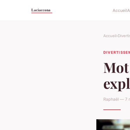
Accueil
A
Accueil
›
Divert
DIVERTISS
Mot 
expl
Raphaël — 7 