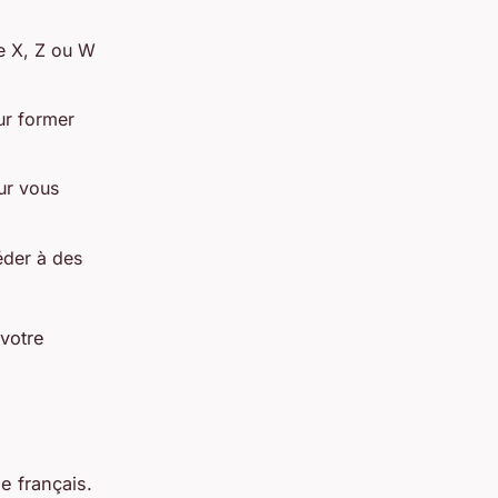
me X, Z ou W
ur former
ur vous
éder à des
 votre
e français.