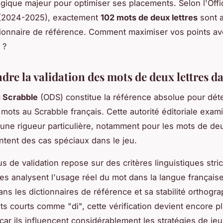
égique majeur pour optimiser ses placements. Selon l'Offi
 (2024-2025), exactement
102 mots de deux lettres
sont 
tionnaire de référence. Comment maximiser vos points a
 ?
re la validation des mots de deux lettres d
u Scrabble
(ODS) constitue la référence absolue pour déte
s mots au Scrabble français. Cette autorité éditoriale exa
une rigueur particulière, notamment pour les mots de deu
ntent des cas spéciaux dans le jeu.
s de validation repose sur des critères linguistiques stric
es analysent l'usage réel du mot dans la langue française
ns les dictionnaires de référence et sa stabilité orthogr
ts courts comme "di", cette vérification devient encore p
car ils influencent considérablement les stratégies de jeu