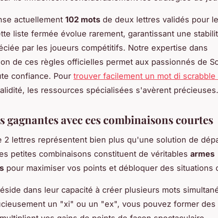
nse actuellement
102 mots
de deux lettres validés pour l
ette liste fermée évolue rarement, garantissant une stabili
éciée par les joueurs compétitifs. Notre expertise dans
ation de ces règles officielles permet aux passionnés de S
ute confiance. Pour
trouver facilement un mot di scrabble
validité, les ressources spécialisées s'avèrent précieuses
es gagnantes avec ces combinaisons courtes
 2 lettres représentent bien plus qu'une solution de dé
es petites combinaisons constituent de véritables
armes
s
pour maximiser vos points et débloquer des situations
réside dans leur capacité à créer plusieurs mots simulta
ucieusement un "xi" ou un "ex", vous pouvez former des
 multiplient vos gains de points de façon spectaculaire.