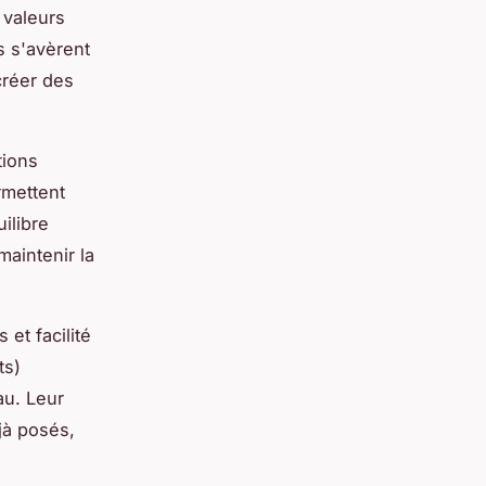
 valeurs
s s'avèrent
créer des
tions
rmettent
ilibre
maintenir la
et facilité
ts)
au. Leur
jà posés,