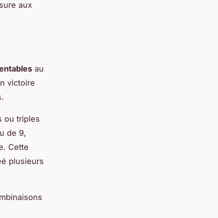
sure aux
rentables
au
n victoire
s.
 ou triples
eu de 9,
e. Cette
é plusieurs
combinaisons