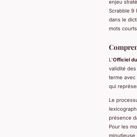
enjeu strat
Scrabble 9
dans le dic
mots courts
Comprend
L'
Officiel d
validité de
terme avec 
qui représe
Le processu
lexicograph
présence da
Pour les mo
minutieuse 