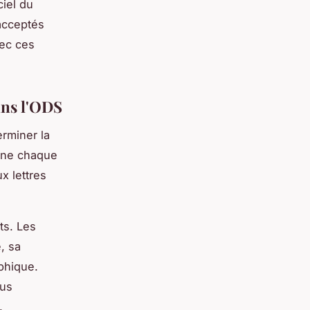
ciel du
acceptés
vec ces
ans l'ODS
rminer la
mine chaque
x lettres
ts. Les
, sa
aphique.
lus
.