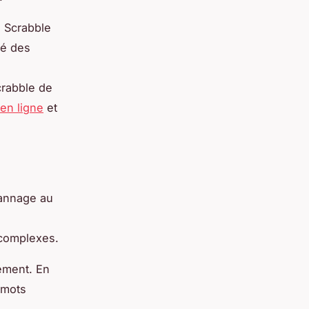
e Scrabble
té des
crabble de
 en ligne
et
.
pannage au
 complexes.
nément. En
 mots