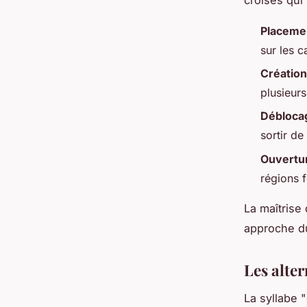
Placeme
sur les c
Création
plusieur
Déblocag
sortir de
Ouvertu
régions f
La maîtrise
approche du
Les alte
La syllabe "