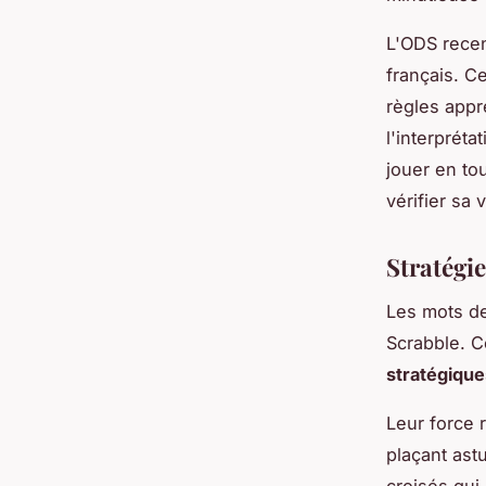
L'ODS rece
français. C
règles appr
l'interprét
jouer en to
vérifier sa 
Stratégi
Les mots de
Scrabble. C
stratégique
Leur force 
plaçant ast
croisés qui