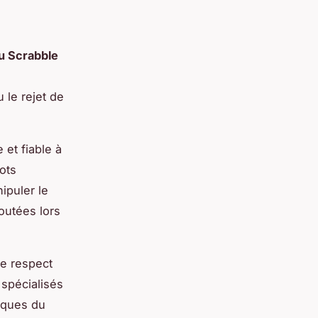
du Scrabble
 le rejet de
 et fiable à
ots
ipuler le
joutées lors
le respect
 spécialisés
fiques du