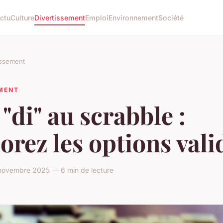
ctu
Culture
Divertissement
Emploi
Environnement
Société
issement
EMENT
"di" au scrabble :
orez les options vali
novembre 2025 — 6 min de lecture