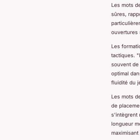
Les mots d
sûres, rapp
particulièr
ouvertures 
Les format
tactiques. "
souvent de 
optimal dan
fluidité du j
Les mots d
de placement
s'intègrent
longueur mo
maximisant 