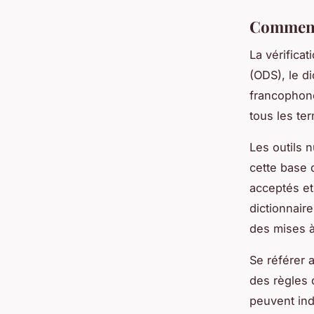
Comment 
La vérifica
(ODS), le di
francophone
tous les te
Les outils 
cette base 
acceptés e
dictionnair
des mises à
Se référer 
des règles o
peuvent indu