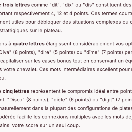
e
trois lettres
comme "dit", "dix" ou "dis" constituent des
ortant respectivement 4, 12 et 4 points. Ces termes court
ement utiles pour débloquer des situations complexes ou 
stratégiques sur le plateau.
ions à
quatre lettres
élargissent considérablement vos op
Diva" (8 points), "dire" (5 points) ou "dîme" (7 points) pe
capitaliser sur les cases bonus tout en conservant un équ
s votre chevalet. Ces mots intermédiaires excellent pour 
eu.
e
cinq lettres
représentent le compromis idéal entre points 
. "Disco" (8 points), "diète" (6 points) ou "digit" (7 poin
 naturellement dans la plupart des configurations de plate
dérée facilite les connexions multiples avec les mots dé
ainsi votre score sur un seul coup.