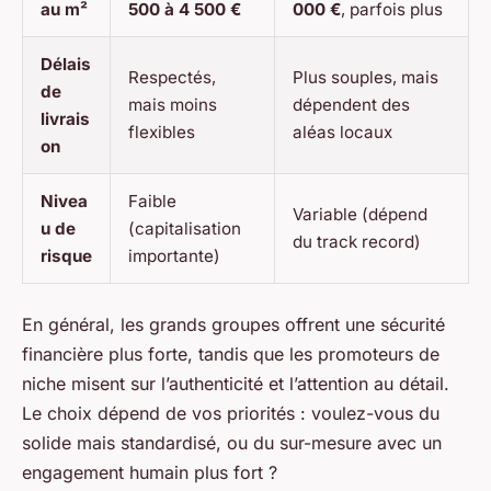
au m²
500 à 4 500 €
000 €
, parfois plus
Délais
Respectés,
Plus souples, mais
de
mais moins
dépendent des
livrais
flexibles
aléas locaux
on
Nivea
Faible
Variable (dépend
u de
(capitalisation
du track record)
risque
importante)
En général, les grands groupes offrent une sécurité
financière plus forte, tandis que les promoteurs de
niche misent sur l’authenticité et l’attention au détail.
Le choix dépend de vos priorités : voulez-vous du
solide mais standardisé, ou du sur-mesure avec un
engagement humain plus fort ?